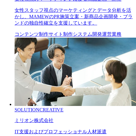
女性スタッフ視点のマーケティングとデータ分析を活
かし、MAMEWのPR施策立案・新商品企画開発・ブラ
ンドの独自性確立を支援しています。
コンテンツ制作
サイト制作
システム開発
運営業務
SOLUTION
CREATIVE
ミリオン株式会社
IT支援およびプロフェッショナル人材派遣