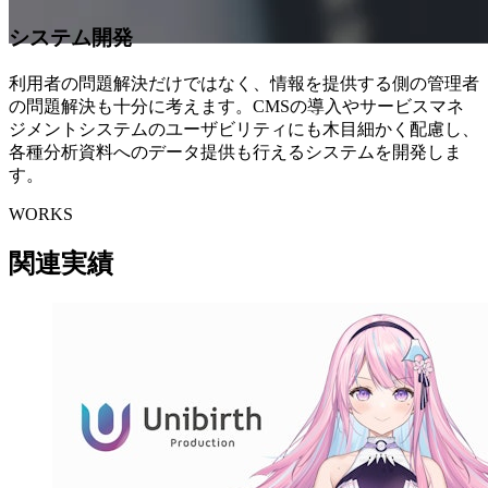
シ
ス
テ
ム
開
発
利用者の問題解決だけではなく、情報を提供する側の管理者
の問題解決も十分に考えます。CMSの導入やサービスマネ
ジメントシステムのユーザビリティにも木目細かく配慮し、
各種分析資料へのデータ提供も行えるシステムを開発しま
す。
WORKS
関
連
実
績