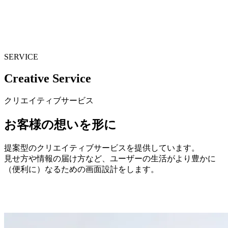
ビジネスデザイン
ソリューションサービス
クリエイティブ
サービス
WORKS
実績紹介
COMPANY
会社概要
NEWS
ニュース
SERVICE
C
r
e
a
t
i
v
e
S
e
r
v
i
c
e
クリエイティブサービス
お
客
様
の
想
い
を
形
に
提案型のクリエイティブサービスを提供しています。
見せ方や情報の届け方など、ユーザーの生活がより豊かに
（便利に）なるための画面設計をします。